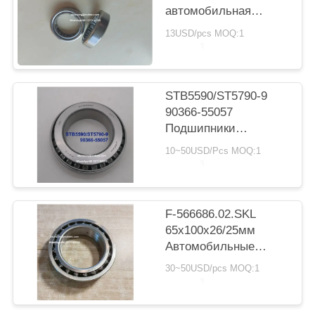
POLICY
автомобильная
коробка передач с
13USD/pcs MOQ:1
подшипником
цилиндрический
ролик подшипник
20*30*7.5 мм
STB5590/ST5790-9
90366-55057
Подшипники
трансмиссии Toyota
10~50USD/Pcs MOQ:1
55X90X23.5мм
дюймовые
конические
роликовые
F-566686.02.SKL
подшипники
65x100x26/25мм
Автомобильные
подшипники
30~50USD/pcs MOQ:1
Двухрядные
шарикоподшипники