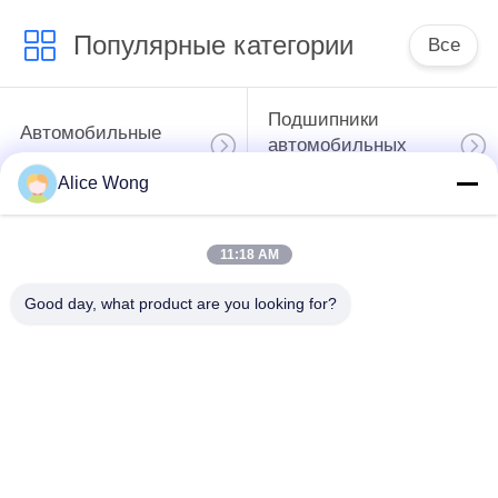
Популярные категории
Все
Подшипники
Автомобильные
автомобильных
подшипники
коробки передач
Alice Wong
Автомобильные
Автомобильные
11:18 AM
подшипники
дифференциальные
рулевого
подшипники
Good day, what product are you looking for?
управления
Подшипники
Подшипники
колесных узлов
автомобильных
автомобилей
генераторов