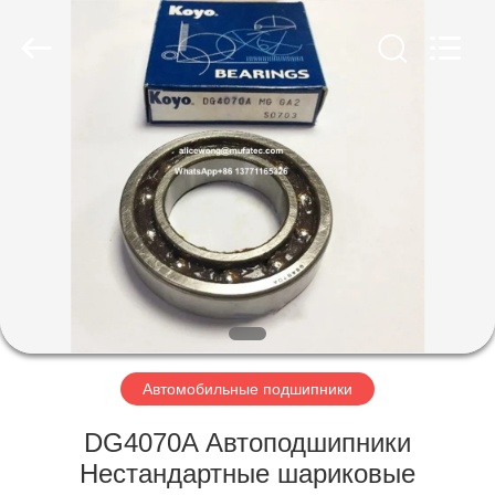
WUXI
MUFA
TECHNOLOGY
CO.,LTD..
All
Rights
Reserved.
ГЛАВНАЯ
СТРАНИЦА
ПРОДУКЦИЯ
О
КОМПАНИИ
НАША
Автомобильные подшипники
ФАБРИКА
DG4070A Автоподшипники
Нестандартные шариковые