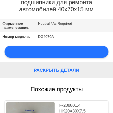
КОНТРОЛЬ
подшипники для ремонта
автомобилей 40x70x15 мм
КАЧЕСТВА
Фирменное
Neutral / As Required
КОНТАКТНЫЕ
наименование:
ДАННЫЕ
Номер модели:
DG4070A
НОВОСТИ
РАСКРЫТЬ ДЕТАЛИ
КАРТА
Похожие продукты
САЙТА
PRIVACY
F-208801.4
HK20X30X7.5