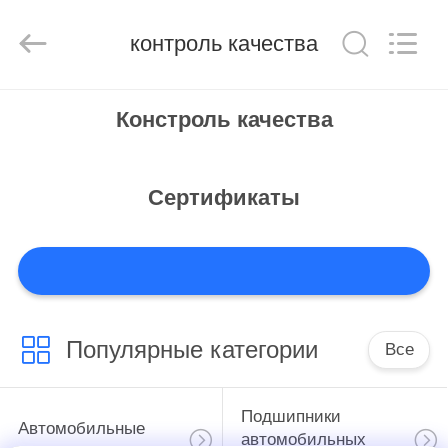
WUXI
MUFA
TECHNOLOGY
CO.,LTD..
контроль качества
All
Rights
Reserved.
ГЛАВНАЯ
Констроль качества
СТРАНИЦА
ПРОДУКЦИЯ
Сертификаты
О
КОМПАНИИ
Популярные категории
Все
НАША
ФАБРИКА
Подшипники
Автомобильные
автомобильных