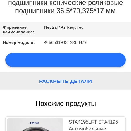
КОНТРОЛЬ
подшипники конические роликовые
подшипники 36,5*79,375*17 мм
КАЧЕСТВА
Фирменное
Neutral / As Required
КОНТАКТНЫЕ
наименование:
ДАННЫЕ
Номер модели:
Ф-565319.06.SKL-H79
НОВОСТИ
РАСКРЫТЬ ДЕТАЛИ
КАРТА
Похожие продукты
САЙТА
PRIVACY
STA4195LFT STA4195
Автомобильные