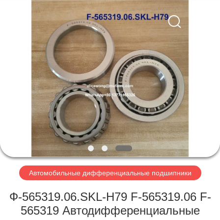
WUXI
MUFA
TECHNOLOGY
CO.,LTD..
All
Rights
Reserved.
ГЛАВНАЯ
СТРАНИЦА
ПРОДУКЦИЯ
О
КОМПАНИИ
НАША
Автомобильные дифференциальные подшипники
ФАБРИКА
Ф-565319.06.SKL-H79 F-565319.06 F-
565319 Автодифференциальные