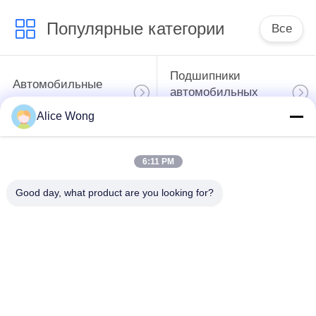
Популярные категории
Все
Подшипники
Автомобильные
автомобильных
подшипники
коробки передач
Alice Wong
Автомобильные
Автомобильные
6:11 PM
подшипники
дифференциальные
рулевого
подшипники
Good day, what product are you looking for?
управления
Подшипники
Подшипники
колесных узлов
автомобильных
автомобилей
генераторов