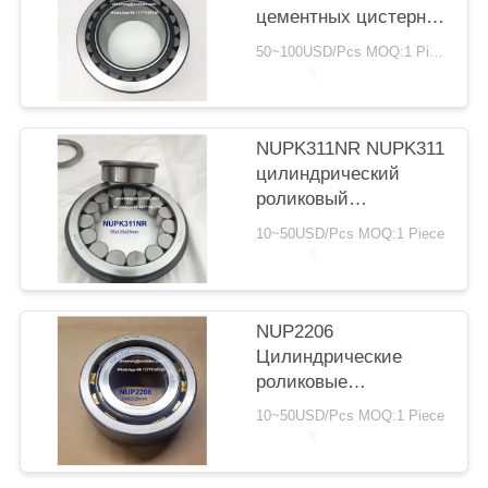
POLICY
цементных цистерн
F-801806.PRL
50~100USD/Pcs MOQ:1 Piece
Сферические
подшипники для
роликов 110x180x82
мм
NUPK311NR NUPK311
цилиндрический
роликовый
подшипник 55x120x29
10~50USD/Pcs MOQ:1 Piece
мм с обрывочным
кольцом
NUP2206
Цилиндрические
роликовые
подшипники 30x62x20
10~50USD/Pcs MOQ:1 Piece
мм