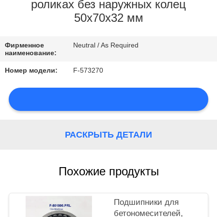
КОНТРОЛЬ
роликах без наружных колец
50x70x32 мм
КАЧЕСТВА
Фирменное
Neutral / As Required
КОНТАКТНЫЕ
наименование:
ДАННЫЕ
Номер модели:
F-573270
НОВОСТИ
РАСКРЫТЬ ДЕТАЛИ
КАРТА
Похожие продукты
САЙТА
PRIVACY
Подшипники для
бетономесителей,