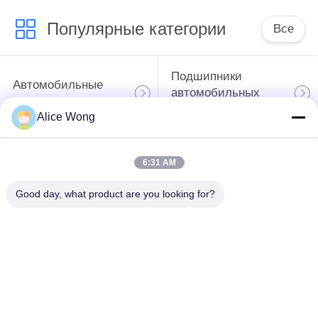
Популярные категории
Все
Подшипники
Автомобильные
автомобильных
подшипники
коробки передач
Alice Wong
Автомобильные
Автомобильные
6:31 AM
подшипники
дифференциальные
рулевого
подшипники
Good day, what product are you looking for?
управления
Подшипники
Подшипники
колесных узлов
автомобильных
автомобилей
генераторов