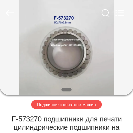
WUXI
MUFA
TECHNOLOGY
CO.,LTD..
All
Rights
Reserved.
ГЛАВНАЯ
СТРАНИЦА
ПРОДУКЦИЯ
О
КОМПАНИИ
НАША
Подшипники печатных машин
ФАБРИКА
F-573270 подшипники для печати
цилиндрические подшипники на