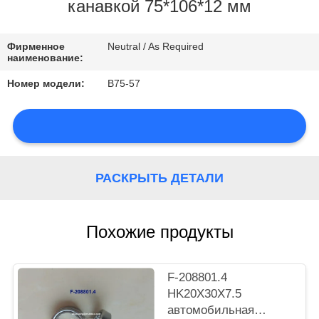
КОНТРОЛЬ
канавкой 75*106*12 мм
КАЧЕСТВА
Фирменное
Neutral / As Required
наименование:
КОНТАКТНЫЕ
Номер модели:
B75-57
ДАННЫЕ
НОВОСТИ
РАСКРЫТЬ ДЕТАЛИ
КАРТА
Похожие продукты
САЙТА
F-208801.4
HK20X30X7.5
PRIVACY
автомобильная