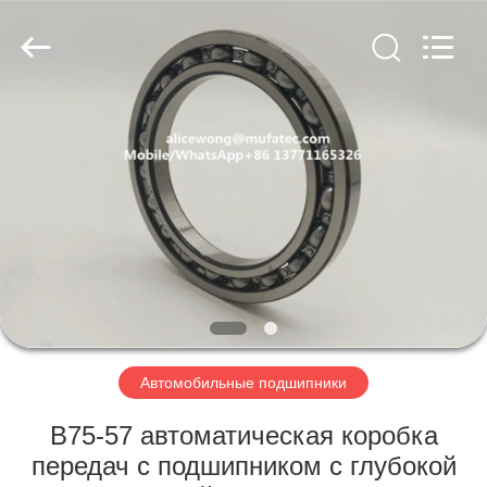
WUXI
MUFA
TECHNOLOGY
CO.,LTD..
All
Rights
Reserved.
ГЛАВНАЯ
СТРАНИЦА
ПРОДУКЦИЯ
О
КОМПАНИИ
НАША
Автомобильные подшипники
ФАБРИКА
B75-57 автоматическая коробка
передач с подшипником с глубокой