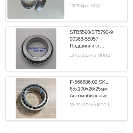
POLICY
коробка передач с
13USD/pcs MOQ:1
подшипником
цилиндрический
ролик подшипник
20*30*7.5 мм
STB5590/ST5790-9
90366-55057
Подшипники
трансмиссии Toyota
10~50USD/Pcs MOQ:1
55X90X23.5мм
дюймовые
конические
роликовые
F-566686.02.SKL
подшипники
65x100x26/25мм
Автомобильные
подшипники
30~50USD/pcs MOQ:1
Двухрядные
шарикоподшипники