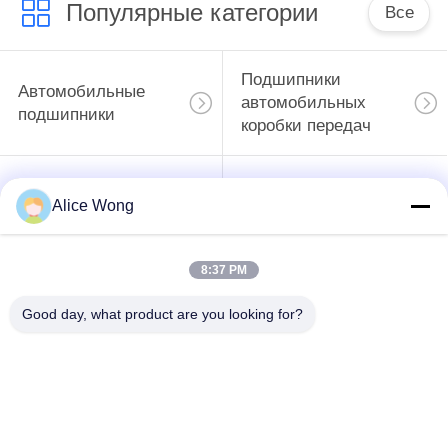
Популярные категории
Все
Подшипники
Автомобильные
автомобильных
подшипники
коробки передач
Автомобильные
Автомобильные
Alice Wong
подшипники
дифференциальные
рулевого
подшипники
управления
8:37 PM
Подшипники
Подшипники
Good day, what product are you looking for?
колесных узлов
автомобильных
автомобилей
генераторов
Подшипники для
Подшипники
снятия сцепления
кондиционеров