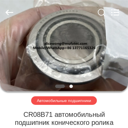
WUXI
MUFA
TECHNOLOGY
CO.,LTD..
All
Rights
Reserved.
ГЛАВНАЯ
СТРАНИЦА
ПРОДУКЦИЯ
О
КОМПАНИИ
НАША
Автомобильные подшипники
ФАБРИКА
CR08B71 автомобильный
подшипник конического ролика