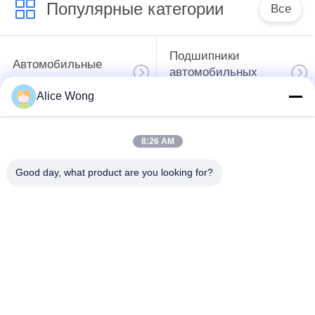
Популярные категории
Все
Подшипники
Автомобильные
автомобильных
подшипники
коробки передач
Alice Wong
Автомобильные
Автомобильные
8:26 AM
подшипники
дифференциальные
рулевого
подшипники
Good day, what product are you looking for?
управления
Подшипники
Подшипники
колесных узлов
автомобильных
автомобилей
генераторов
Подшипники для
Подшипники
снятия сцепления
кондиционеров