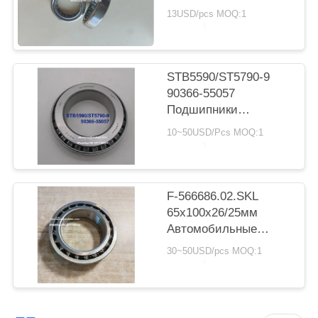
POLICY
коробка передач с
13USD/pcs MOQ:1
подшипником
цилиндрический
ролик подшипник
20*30*7.5 мм
STB5590/ST5790-9
90366-55057
Подшипники
трансмиссии Toyota
10~50USD/Pcs MOQ:1
55X90X23.5мм
дюймовые
конические
роликовые
F-566686.02.SKL
подшипники
65x100x26/25мм
Автомобильные
подшипники
30~50USD/pcs MOQ:1
Двухрядные
шарикоподшипники