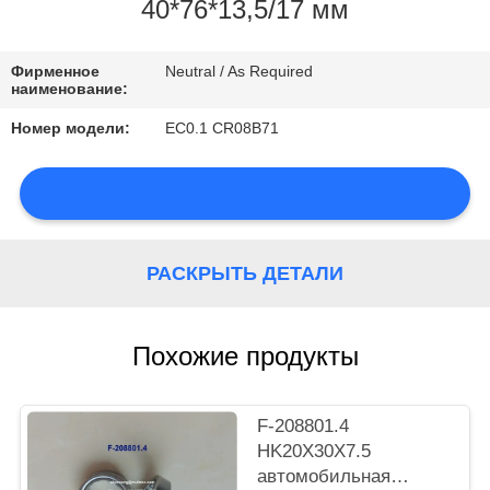
КОНТРОЛЬ
40*76*13,5/17 мм
КАЧЕСТВА
Фирменное
Neutral / As Required
наименование:
КОНТАКТНЫЕ
Номер модели:
EC0.1 CR08B71
ДАННЫЕ
НОВОСТИ
РАСКРЫТЬ ДЕТАЛИ
КАРТА
Похожие продукты
САЙТА
F-208801.4
HK20X30X7.5
PRIVACY
автомобильная